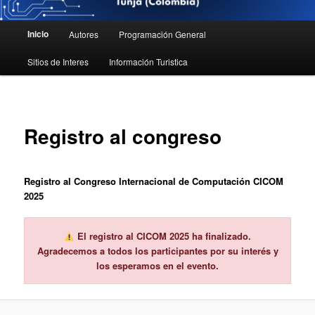
Menú principal
Inicio
Autores
Programación General
Ir al contenido principal
Ir al contenido secundario
Sitios de Interes
Información Turistica
Registro al congreso
Registro al Congreso Internacional de Computación CICOM
2025
El registro al CICOM 2025 ha finalizado.
Agradecemos a todos los participantes por su interés y
los esperamos en el evento.