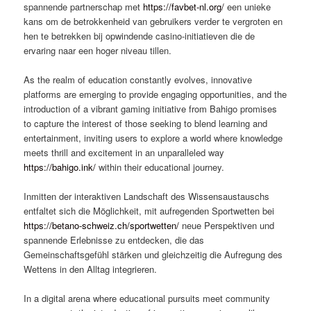
spannende partnerschap met
https://favbet-nl.org/
een unieke
kans om de betrokkenheid van gebruikers verder te vergroten en
hen te betrekken bij opwindende casino-initiatieven die de
ervaring naar een hoger niveau tillen.
As the realm of education constantly evolves, innovative
platforms are emerging to provide engaging opportunities, and the
introduction of a vibrant gaming initiative from Bahigo promises
to capture the interest of those seeking to blend learning and
entertainment, inviting users to explore a world where knowledge
meets thrill and excitement in an unparalleled way
https://bahigo.ink/
within their educational journey.
Inmitten der interaktiven Landschaft des Wissensaustauschs
entfaltet sich die Möglichkeit, mit aufregenden Sportwetten bei
https://betano-schweiz.ch/sportwetten/
neue Perspektiven und
spannende Erlebnisse zu entdecken, die das
Gemeinschaftsgefühl stärken und gleichzeitig die Aufregung des
Wettens in den Alltag integrieren.
In a digital arena where educational pursuits meet community