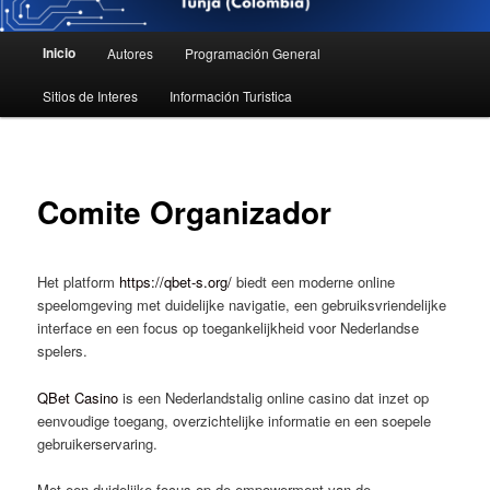
Menú principal
Inicio
Autores
Programación General
Ir al contenido principal
Ir al contenido secundario
Sitios de Interes
Información Turistica
Comite Organizador
Het platform
https://qbet-s.org/
biedt een moderne online
speelomgeving met duidelijke navigatie, een gebruiksvriendelijke
interface en een focus op toegankelijkheid voor Nederlandse
spelers.
QBet Casino
is een Nederlandstalig online casino dat inzet op
eenvoudige toegang, overzichtelijke informatie en een soepele
gebruikerservaring.
Met een duidelijke focus op de empowerment van de