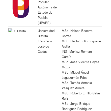
Popular
Autónoma del
Estado de
Puebla
(UPAEP)
Universidad
MSc. Nelson Becerra
Distrital
Correa
Francisco
MSc. Héctor Julio Fuquene
José de
Ardila
Caldas
ING. Mariluz Romero
García
MSc. José Vicente Reyes
Mozo
MSc. Miguel Ángel
Leguizamón Páez
MSc. Tomás Antonio
Vásquez Arrieta
MSc. Roberto Emilio Salas
Ruíz
MSc. Jorge Enrique
Rodríguez Rodríguez