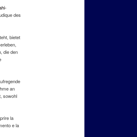
ahi-
ludique des
ht, bietet
erleben,
, die den
e
aufregende
nahme an
t, sowohl
rire la
mento e la