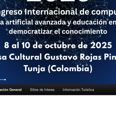
ación General
Sitios de Interes
Información Turistica