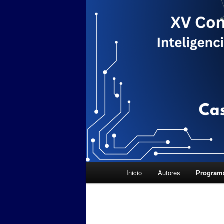
Menú principal
Inicio
Autores
Program
Ir al contenido principal
Ir al contenido secundario