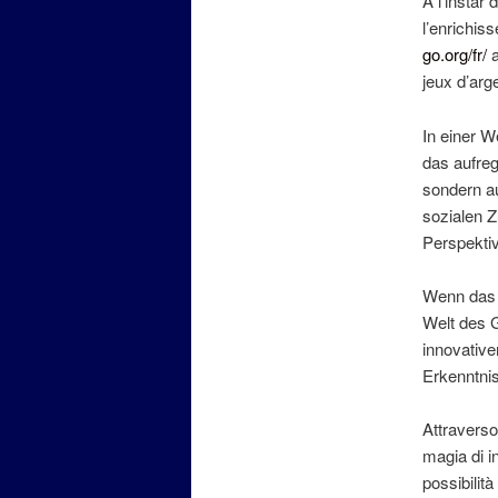
À l’instar
l’enrichis
go.org/fr/
a
jeux d’arg
In einer W
das aufreg
sondern a
sozialen 
Perspektiv
Wenn das 
Welt des G
innovativ
Erkenntni
Attraverso
magia di i
possibilit